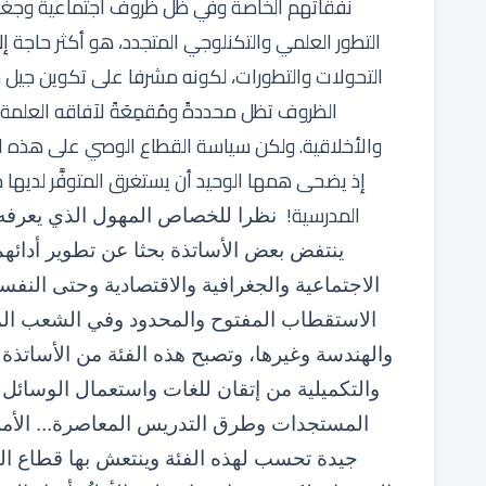
نفقاتهم الخاصة وفي ظل ظروف اجتماعية وجغرا
التطور العلمي والتكنلوجي المتجدد، هو أكثر حاجة إ
التحولات والتطورات، لكونه مشرفا على تكوين جيل ست
الظروف تظل محددةً ومُقمِعَةً لآفاقه العلمة 
والأخلاقية. ولكن سياسة القطاع الوصي على هذه ا
إذ يضحى همها الوحيد أن يستغرق المتوفَّر لديها م
المدرسية!
نظرا للخصاص المهول الذي يعرفه
ينتفض بعض الأساتذة بحثا عن تطوير أدائه
الاجتماعية والجغرافية والاقتصادية وحتى النف
الاستقطاب المفتوح والمحدود وفي الشعب المنا
والهندسة وغيرها، وتصبح هذه الفئة من الأساتذة 
والتكميلية من إتقان للغات واستعمال الوسائل ال
المستجدات وطرق التدريس المعاصرة... الأمر ا
جيدة تحسب لهذه الفئة وينتعش بها قطاع التع