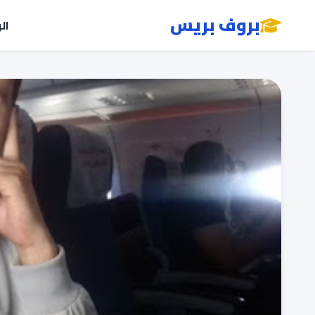
بروف بريس
ال