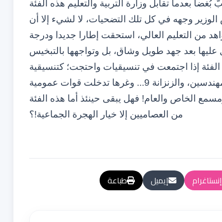
بُغضا بعدما تقابل وزارة التربية والتعليم هذه الفئة
الوزير وجهه في كل تلك التضحيات، لا لشيء إلا أن
هد من التعليم العالي، استحقت إطارا جديدا ودرجة
 عليها بعد جهد طويل وشاق، بل وتواجهها بالتبخيس
الفئة إذا اجتمعت في تنسيقيات واحتجت؛ كتنسيقية
حاملي الشواهد العليا، وتنسيقية الدكاترة، والمهندسين، والزنزانة 9... وغرها تدخلت قوات عمومية
سمع الخاص والعام! فهل يبقى حينئذ أما هذه الفئة
من العصاميين إلا خيار الهجرة الجماعية!؟
إنستاغرام
إيميل
طباعة