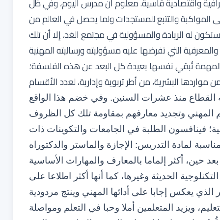
فية واقتصادية قاسية. معلوم أن مدرس اليوم، وفي ظل
لى المواكبة والتتبع للمستجدات ولما يحصل في العالم من
كون له الريادة والمسؤولية في مجتمع الغد، إلا أن تلك
والمعرفية التي تفرضها عليه مسؤوليته ورساليته المهنية
لمهمة تُبقي نفسها بعيدة كل البعد عن هذه الفلسفة؛
ن مواردها البشرية، من أطر تربوية وإدارية، لعدد الأقسام
 القطاع منذ عشرات السنين. وفي خضم هذا الواقع
م المهني وتجديد معارفهم بمقاومة تلك كل الظروف
سية؛ فينافسون الطلبة في الجامعات والتكوينات ذات
سبة لمادة التدريس: الإجازة والماستر والدكتوراه
بعد حين، أكثر إلماما بالمعارف والمهارات الأساسية
تكنلوجية الحديثة وغيرها، كما أنها أكثر اطلاعا على
لذي يعكس إجابا على أدائها المهني وينتج مردودية
ليم، ويزيد المتعلمين أملا وحبا في التعلم ومواصلة