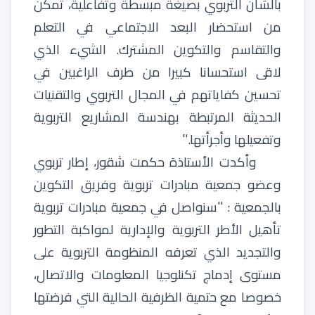
بالشأن
التربوي
بصيغة
مبسطة
وتفاعلية،
تمكن
من
استحضار
البعد
الاجتماعي
في
التعلم
والتقاسم
والتكوين
المشترك
.
الشيء
الذي
لاقى
استحسانا
كبيرا
من
طرف
الراغبين
في
تحسين
كفاياتهم
في
المجال
التربوي
والتقنيات
الحديثة
المرتبطة
بهندسة
المشاريع
التربوية
وتفعيلها
وأجرأتها
.''
وأكدت
الأستاذة
حكمت
شقور،
إطار
تربوي
وعضو
جمعية
مبادرات
تربوية
وفريق
التكوين
بالجمعية
:
''
سنواصل
في
جمعية
مبادرات
تربوية
تأهيل
الأطر
التربوية
والإدارية
لمواكبة
التطور
والتجديد
الذي
تعرفه
المنظومة
التربوية
على
مستوى
إدماج
تكنلوجيا
المعلومات
والاتصال،
خصوصا
مع
حتمية
الظرفية
الحالية
التي
فرضتها