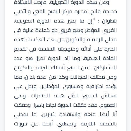
وعن
هذه
الدورة
التكوينية،
صرحت
الأستاذة
خديجة
فلاح،
مديرة
مركز
التفتح
الفني
والأدبي
بتطوان
:
''
إن
ما
يميز
هذه
الدورة
التكوينية
،
ال
فريق
المؤطر
وهو
فريق
ذو
كفاءة
عالية
في
مجال
الرقمنة
والتكوين
عن
بعد،
انعكست
هذه
الخبرة
على
أدائه
ومنهجيته
السلسة
في
تقديم
المادة
العلمية
.
وما
زاد
الدورة
تميزا
هو
عدد
المشاركين
:
من
جميع
أسلاك
التربية
والتكوين
ومن
مختلف
المجالات
وكذا
من
عدة
بلدان
،
مما
يؤكد
احترافية
ومستوى
المؤطرين
ويدل
على
تعطش
الجميع
لمثل
هذه
المبادرات
.
وعلى
العموم
،
فقد
حققت
الدورة
نجاحا
باهرا
.
وحققت
أنا
أيضا
متعة
واستفادة
كبيرين
،
ما
يمدني
بالشحنة
اللازمة
ويجعلني
أبحث
عن
دورات