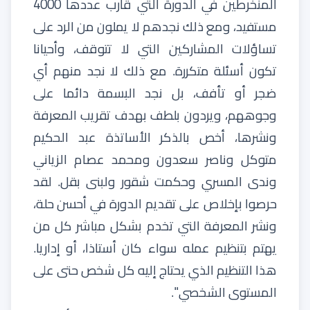
المنخرطين
في
الدورة
التي
قارب
عددها
4000
مستفيد،
ومع
ذلك
نجدهم
لا
يملون
من
الرد
على
تساؤلات
المشاركين
التي
لا
تتوقف،
وأحيانا
تكون
أسئلة
متكررة
.
مع
ذلك
لا
نجد
منهم
أي
ضجر
أو
تأفف،
بل
نجد
البسمة
دائما
على
وجوههم،
ويردون
بلطف
بهدف
تقريب
المعرفة
ونشرها،
أخص
بالذكر
الأساتذة
عبد
الحكيم
متوكل
وناصر
سعدون
ومحمد عصام الزياني
وندى
المسري
وحكمت
شقور
ولبنى
بقل
.
لقد
حرصوا
بإخلاص
على
تقديم
الدورة
في
أحسن
حلة،
ونشر
المعرفة
التي
تخدم
بشكل
مباشر
كل
من
يهتم
بتنظيم
عمله
سواء
كان
أستاذا،
أو
إداريا
.
هذا
التنظيم
الذي
يحتاج
إليه
كل
شخص
حتى
على
المستوى
الشخصي
''.