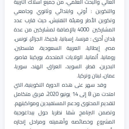
العالي
والبحث
العلمي
،
من
جميع
أسلاك
التربية
والتكوين
:
أولي
وابتدائي
وثانوي
وجامعي
وتكوين
الأطر
وهيئة
التفتيش،
حيث قارب عدد
المشاركين
4000
بالإضافة ل
مشاركين
من
عدة
بلدان أخرى
:
فرنسا
،
إسبانيا،
بلجيكا،
الجزائر،
تونس،
مصر،
إيطاليا،
العربية
السعودية،
فلسطين،
رومانيا،
ألمانيا،
الولايات
المتحدة،
بوركينا
فاصو،
البحرين،
قطر،
السويد،
العراق،
الهند،
سوريا،
عمان،
لبنان
وتركيا
.
وقد
سهر
على
هذه
الدورة
التكوينية
،
التي
امتدت
من
8
إلى
14
يونيو
2020
،
فريق
متكامل
لتقديم
المحتوى
ودعم
المستفيدين
ومواكبتهم
.
وتضمن
البرنامج
شقا
نظريا
حول
بيداغوجية
المشروع
وخصائصه
وأهميته
ومراحل
إنجازه