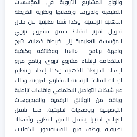
وأنواع
المشاريع
التربوية
في
المؤسسات
التعليمية
وتدبيرها
ورقمنتها
ونظرية
الخريطة
الذهنية
الرقمية
،
وكذا
شقا
تطبيقيا
من خلال
تحويل
تقرير
لنشاط ضمن مشروع تربوي
للمؤسسة التعليمية إلى
خريطة
ذهنية
،
شرح
واجهة
برنامج
Trello
ووظائفه
وكيفية
استخدامه
لإنشاء
مشروع
تربوي،
برنامج
مير
و
لإعداد
الخريطة
الذهنية
وكذا
إعداد
وتنظيم
لوحات
القيادة
الرقمية
للمشاريع
التربوية
.
وذلك
عبر
شبكات
التواصل
الاجتماعي
ولقاءات
تزامنية
وباقة
من
الوثائق
الرقمية
والفيديوهات
التوضيحية
ووضعيات
تطبيقية
.
كما
شمل
البرنامج
اختبارا
يشمل
الشق
النظري
وأشغالا
تطبيقية
يوظف
فيها
المستفيدون
الكفايات