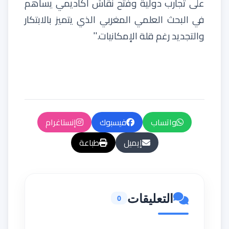
على
تجارب
دولية
وفتح
نقاش
أكاديمي
يساهم
في
البحث
العلمي
المغربي
الذي
يتميز
بالابتكار
والتجديد
رغم
قلة
الإمكانيات
.''
واتساب
فيسبوك
إنستاغرام
إيميل
طباعة
التعليقات
0