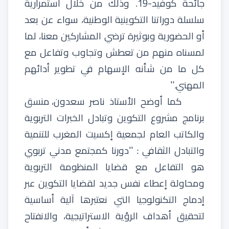
جائحة
كوفيد
-19.
وذلك
من
خلال
استمرارية
سلسلة
دوراتنا
التكوينية
الوطنية،
سواء
عن
بعد
أو
الحضورية
وبوثيرة
ترضي
المشاركين
معنا،
لما
لمسناه
منهم
من
تعطش
وتجاوب
وتفاعل
مع
كل
ما
من
شأنه
الإسهام
في
تطوير
أدائهم
المهني
.''
كما
أوضح
الأستاذ
ناصر
سعدون،
منسق
برنامج
مشروع
التكوين
وتبادل
الخبرات
التربوية
والكاتب
العام
لجمعية
إكسيت
المغرب
للتنمية
والتبادل
الثقافي
:
''
دورنا
كمجتمع
مدني
تربوي
هو
التفاعل
مع
قضايا
المنظومة
التربوية
ومحاولة
إعطاء
نفس
جديد
لقضايا
التكوين
عبر
إدماج
التكنولوجيا
التي
نعتبرها
آلية
أساسية
لتحقيق
أهداف
الرؤية
الاستراتيجية،
والانفتاح