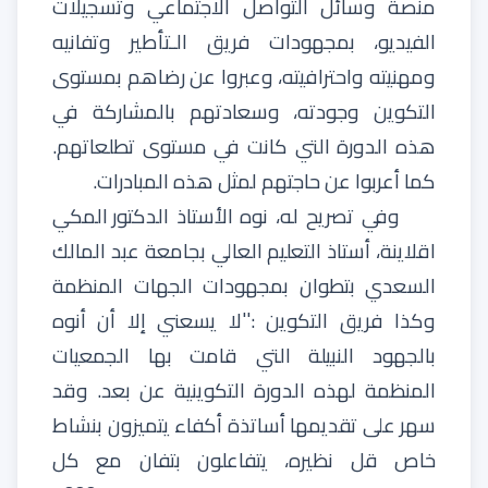
منصة
وسائل
التواصل
الاجتماعي
وتسجيلات
الفيديو،
بمجهودات
فريق
الـتأطير
وتفانيه
ومهنيته
واحترافيته،
وعبروا
عن
رضاهم
بمستوى
التكوين
وجودته،
وسعادتهم
بالمشاركة
في
هذه
الدورة
التي
كانت
في
مستوى
تطلعاتهم
.
كما
أعربوا
عن
حاجتهم
لمثل
هذه
المبادرات
.
وفي
تصريح
له،
نوه
الأستاذ
الدكتور
المكي
اقلاينة،
أستاذ
التعليم
العالي
بجامعة
عبد
المالك
السعدي
بتطوان
بمجهودات
الجهات
المنظمة
وكذا
فريق
التكوين
:
''
لا
يسعني
إلا
أن
أنوه
بالجهود
النبيلة
التي
قامت
بها
الجمعيات
المنظمة
لهذه
الدورة
التكوينية
عن
بعد
.
وقد
سهر
على
تقديمها
أساتذة
أكفاء
يتميزون
بنشاط
خاص
قل
نظيره،
يتفاعلون
بتفان
مع
كل