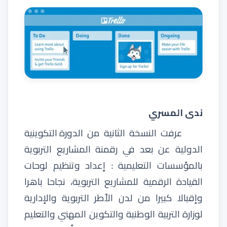
ندى المسري
عرفت
النسخة
الثانية
من
الدورة
التكوينية
الدولية
عن
بعد
في
رقمنة
المشاريع
التربوية
بالمؤسسات
التعليمية
:
إعداد
وتنظيم
لوحات
القيادة
الرقمية
للمشاريع
التربوية
،
نجاحا
باهرا
وإقبالا
كبيرا
من
لدن
الأطر
التربوية
والإدارية
لوزارة
التربية
الوطنية
والتكوين
المهني
والتعليم