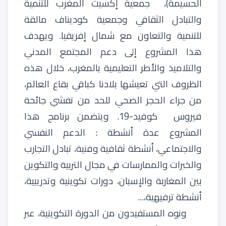
الحسيمة
)
،
جمعية
إكسيت
المغرب
للتنمية
والتبادل
الثقافي
وجمعية
كوديناف
مالقة
للتنمية
والتعاون
مع
شمال
إفريقيا
.
ويهدف
هذا
المشروع
إلى
دعم
المجتمع
المدني
والتلاميذ
والأطر
التعليمية
بالمغرب
،
خلال
هذه
الظروف
التي
تعيشها
بلادنا
كباقي
بقاع
العالم،
من
جراء
الحجر
الصحي
للحد
من
تفشي
جائحة
فيروس
كوفيد
-19.
ويتضمن
برنامج
هذا
المشروع
عدة
أنشطة
:
الدعم
النفسي
والاجتماعي
،
أنشطة
ثقافية
وفنية،
تبادل
التجارب
والخبرات
والممارسات
في
مجال
التربية
والتكوين
بين
المغاربة
والإسبان،
دورات
تكوينية
وتدريبية،
أنشطة
ترفيهية،
...
ونوه
المستفيدون
من
الدورة
التكوينية،
عبر