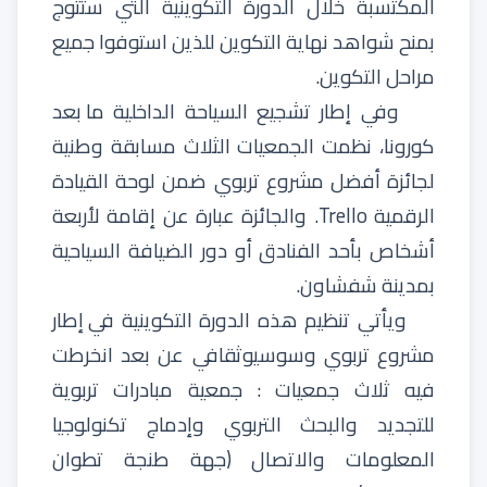
المكتسبة
خلال
الدورة
التكوينية
التي
ستتوج
بمنح
شواهد
نهاية
التكوين
للذين
استوفوا
جميع
مراحل
التكوين
.
وفي
إطار
تشجيع
السياحة
الداخلية
ما
بعد
كورونا،
نظمت
الجمعيات
الثلاث
مسابقة
وطنية
لجائزة
أفضل
مشروع
تربوي
ضمن
لوحة
القيادة
الرقمية
Trello
.
والجائزة
عبارة عن
إقامة
لأربعة
أشخاص
بأحد
الفنادق
أو
دور
الضيافة
السياحية
بمدينة
شفشاون
.
ويأتي
تنظيم
هذه
الدورة
التكوينية
في
إطار
مشروع
تربوي
وسوسيوثقافي
عن
بعد
انخرطت
فيه
ثلاث
جمعيات
:
جمعية
مبادرات
تربوية
للتجديد
والبحث
التربوي
وإدماج
تكنولوجيا
المعلومات
والاتصال
(
جهة
طنجة
تطوان