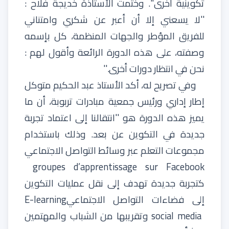
تكوينية
أخرى
''.
وختمت
الأستاذة
خديجة
فلاح
:
''
لا
يسعني
إلا
أن
أعبر عن
شكري
وامتناني
للفريق
المؤطر والجهات
المنظمة
،
كل
بإسمه
وصفته
،
على
هذه
الدورة
الرائعة
وأقول
لهم
:
نحن
في
انتظار
دورات
أخرى
.''
و
في
تصريح
له،
أكد
الأستاذ
عبد
الحكيم
متوكل
إطار
إداري
ورئيس
جمعية
مبادرات
تربوبة،
أن
ما
يميز
هذه
الدورة
هو
''
انتقالنا
إلى
اعتماد
تجربة
جديدة
في
التكوين
عن
بعد
.
وذلك
باستخدام
مجموعات
التعلم
عبر
وسائط
التواصل
الاجتماعي
groupes d’apprentissage sur Facebook
كتجربة
جديدة
تهدف
إلى
نقل
عمليات
التكوين
إلى
فضاءات
التواصل
الاجتماعي
E-learning
social media
وتقريبها
من
الشباب
والمهتمين