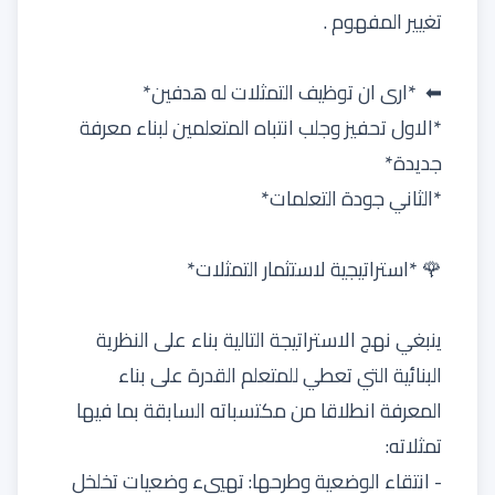
تغيير المفهوم .
⬅ *ارى ان توظيف التمثلات له هدفين*
*الاول تحفيز وجلب انتباه المتعلمين لبناء معرفة
جديدة*
*الثاني جودة التعلمات*
🌹 *استراتيجية لاستثمار التمثلات*
ينبغي نهج الاستراتيجة التالية بناء على النظرية
البنائية التي تعطي للمتعلم القدرة على بناء
المعرفة انطلاقا من مكتسباته السابقة بما فيها
تمثلاته:
- انتقاء الوضعية وطرحها: تهييء وضعيات تخلخل