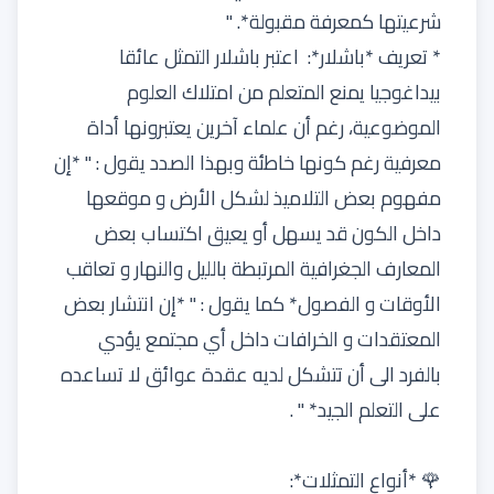
شرعيتها كمعرفة مقبولة*. ''
* تعريف *باشلار*: اعتبر باشلار التمثل عائقا
بيداغوجيا يمنع المتعلم من امتلاك العلوم
الموضوعية، رغم أن علماء آخرين يعتبرونها أداة
معرفية رغم كونها خاطئة وبهذا الصدد يقول : '' *إن
مفهوم بعض التلاميذ لشكل الأرض و موقعها
داخل الكون قد يسهل أو يعيق اكتساب بعض
المعارف الجغرافية المرتبطة بالليل والنهار و تعاقب
الأوقات و الفصول* كما يقول : '' *إن انتشار بعض
المعتقدات و الخرافات داخل أي مجتمع يؤدي
بالفرد الى أن تتشكل لديه عقدة عوائق لا تساعده
على التعلم الجيد* '' .
🌹 *أنواع التمثلات*: