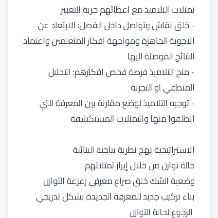
تمثلات التلاميذ مع اعطائهم حرية التعبير
- خلق نقاش وتواصل داخل الفصل: الابتعاد عن
الاجوبة الجاهزة ومواجهة افكار المتعلمين واعتماد
النتائج الموصلة اليها
- منح التلاميذ فرصة فحص افكارهم: التحليل
المنطقي او التجربة
- توجيه التلاميذ لوضع مقارنة بين المعرفة التي
انطلقوا منها والتمثلات المستكشفة
الاستراتيجية نهج نظرية بياجيه البنائية
حالة توازن من خلال إبراز تمتلاتهم
وضعية الشك خلق صراع معرفي زعزعة التوازن
بناء تركيب جديد للمعرفة الجديدة بشكل تدريجي
الرجوع لحالة التوازن