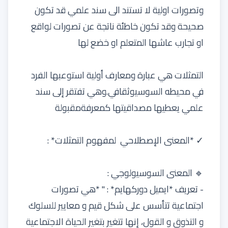
وتصورات اولية لا تستند الى سند علمي قد تكون
صحيحة وقد تكون خاطئة ناتجة عن تصورات لواقع
او تجارب عاشها المتعلم او خضع لها
التمثلات هي عبارة ومعارف أولية استوعبها الفرد
في محيطه السوسيوثقافي.وهي تفتقر إلى سند
علمي يعطيها مصداقيتها كمعرفةمقبولة
✓ *المعنى الإصطلاحي لمفهوم التمثلات* :
🔹 المعنى السوسيولوجي :
- تعريف *ايميل دوركهايم* : '' *هي تصورات
اجتماعية تتأسس على شكل قيم و معايير للسلوك
و التذوق و القول، إنها تتغير بتغير الحياة الاجتماعية