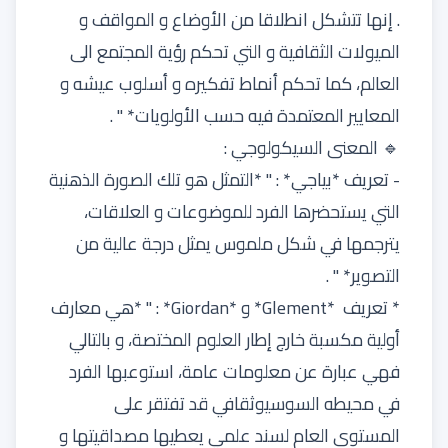
. إنها تتشكل انطلاقا من الأوضاع و المواقف و
الميولات الثقافية و التي تحكم رؤية المجتمع الى
العالم، كما تحكم أنماط تفكيره و أسلوب عيشه و
المعايير المعتمدة فيه حسب الأولويات* '' .
🔹 المعنى السيكولوجي :
- تعريف *بياجي* : '' *التمثل هو تلك الصورة الذهنية
التي يستحضرها الفرد للموضوعات و العلاقات،
يترجمها في شكل ملموس يمثل درجة عالية من
التصوير* '' .
* تعريف *Glement* و *Giordan* : '' *هي معارف
أولية مكسبة خارج إطار العلوم المختصة، و بالتالي
فهي عبارة عن معلومات عامة، استوعبها الفرد
في محيطه السوسيوثقافي قد تفتقر على
المستوى العام لسند علمي يعطيها مصداقيتها و