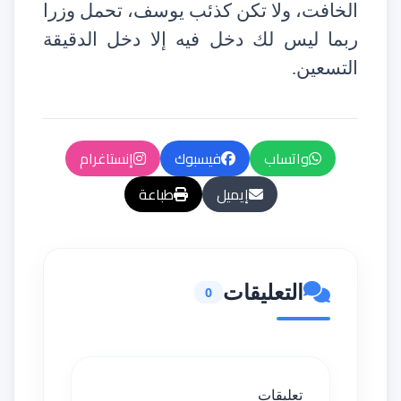
الخافت، ولا تكن كذئب يوسف، تحمل وزرا
ربما ليس لك دخل فيه إلا دخل الدقيقة
التسعين.
واتساب
فيسبوك
إنستاغرام
إيميل
طباعة
التعليقات
0
تعليقات