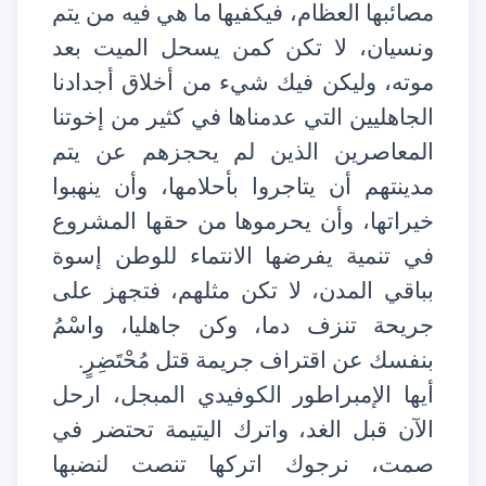
مصائبها العظام، فيكفيها ما هي فيه من يتم
ونسيان، لا تكن كمن يسحل الميت بعد
موته، وليكن فيك شيء من أخلاق أجدادنا
الجاهليين التي عدمناها في كثير من إخوتنا
المعاصرين الذين لم يحجزهم عن يتم
مدينتهم أن يتاجروا بأحلامها، وأن ينهبوا
خيراتها، وأن يحرموها من حقها المشروع
في تنمية يفرضها الانتماء للوطن إسوة
بباقي المدن، لا تكن مثلهم، فتجهز على
جريحة تنزف دما، وكن جاهليا، واسْمُ
بنفسك عن اقتراف جريمة قتل مُحْتَضِرٍ.
أيها الإمبراطور الكوفيدي المبجل، ارحل
الآن قبل الغد، واترك اليتيمة تحتضر في
صمت، نرجوك اتركها تنصت لنضبها