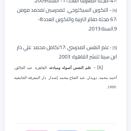
:47
-
مجلة المعرفة العدد:-1- السنة:2009.
- التكوين السيكلوجي
للمدرسين لمحمد مومن
[4]
:67 مجلة دفاتر التربية والتكوين العدد:8-
9.السنة:2013.
-علم النفس المدرسي :17لكامل محمد علي دار
[5]
ابن سينا للنشر القاهرة: 2003
-
[6]
علم النفس أصوله ومبادئه
. القاهرة. عبد الخالق،
أحمد محمد. دويدار، عبد الفتاح محمد إصدار دار المعرفة الجامعية
:1999..