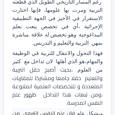
رغم المسار التاريخي الطويل الذي قطعته
التربية ومرت بها علومها، فإنها اختارت
الاستقرار في الأخير في الجهة التطبيقية
الإجرائية ،أي في تخصص ينعت بعلم
البيداغوجية
وهو تخصص له علاقة
مباشرة
بمهن
التربية والتعليم و التدريس.
فهذا التحول والانتقال للتربية في الوظيفة
والمهام،هو الذي أهلها
لان تداخل مع
كثير
بحيث أصبح حقل التربية
من العلوم ،
والتعليم
حقلا جامعا ومشتركا للمقاربات
المتعددة و للتخصصات العلمية المتنوعة
،ومن تبعات هذا التداخل
ظهور علم
النفس المدرسة
.
فان علم النفس التربوي
من
وبشكل عام