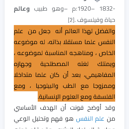
-1832 –1920:م –وهو طبيب
وعالم
حياة وفيلسوف .
[
2
]
والفضل لهذا العالم أنه جعل من علم
النفس علما مستقلا بذاته، له موضوعه
الخاص ، ومناهجه المناسبة لموضوعه ،
ويمتلك لغته المصطلحية وجهازه
المفاهيمي، بعد أن كان علما متداخلا
وممزوجا مع الطب والبيلوجيا ، ومع
الفلسفة ومع العلوم الإنسانية.
وقد أوضح فونت أن الهدف الأساسي
من
علم النفس
هو فهم وتحليل الوعي