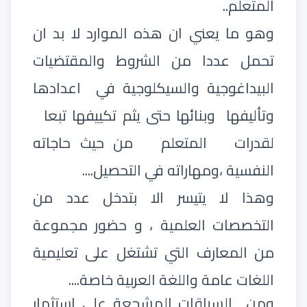
المتعلم..
وهو ما يعني ان هذه الموارد لا بد ان
تحمل عددا من الشروط والمقتضيات
البيداغوجية والسيكلوجية في
اعدادها
وتأليفها
وبنائها حتى يثم تكييفها تبعا
لقدرات
المتعلم
من حيث حاجاته
النفسية ،ومهاراته في التحصيل....
وهذا لا يتيسر الا بتدخل عدد من
التخصصات العلمية ، و حضور مجموعة
من المعارف التي تشتغل على تعليمية
اللغات عامة واللغة العربية خاصة....
ومن
السياقات المشجعة على استثمار