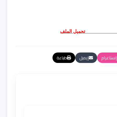
إنستاغرام
إيميل
طباعة