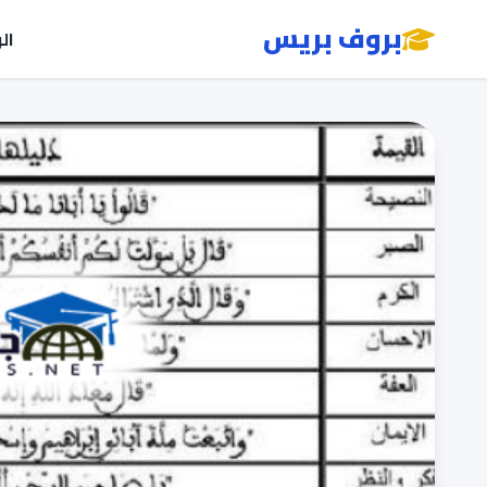
بروف بريس
ال