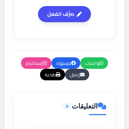
صرِّف الفعل
واتساب
فيسبوك
إنستاغرام
إيميل
طباعة
التعليقات
0