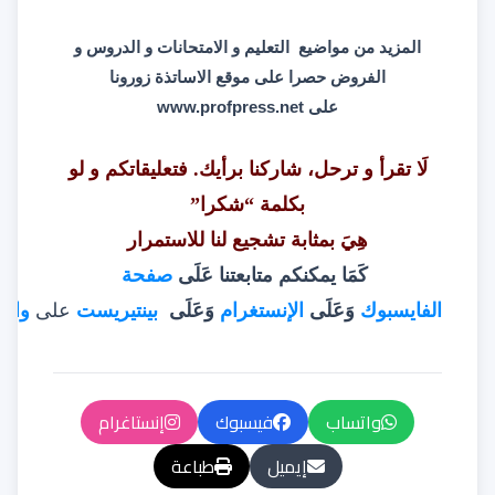
المزيد من مواضيع التعليم و الامتحانات و الدروس و
الفروض حصرا على موقع الاساتذة زورونا
على
www.profpress.net
لَا تقرأ و ترحل، شاركنا برأيك. فتعليقاتكم و لو
بكلمة “شكرا”
هِيَ بمثابة تشجيع لنا للاستمرار
كَمَا يمكنكم متابعتنا عَلَى
صفحة
الفايسبوك
وَعَلَى
الإنستغرام
وَعَلَى
بينتيريست
على
وات
واتساب
فيسبوك
إنستاغرام
إيميل
طباعة