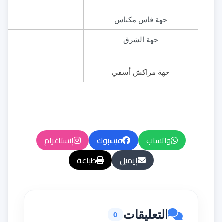
​جهة فاس مكناس
​جهة الشرق
​جهة مراكش أسفي
واتساب
فيسبوك
إنستاغرام
إيميل
طباعة
التعليقات
0