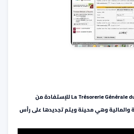
التسجيل في موقع الخزينة العامة La Trésorerie Générale du Royaume للإستفادة من
ة والمالية وهي محينة ويتم تجديدها على رأس