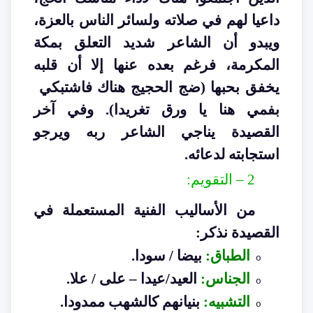
داعيا لهم في صلاته ولسائر الناس بالعزة،
ويبدو أن الشاعر شديد التعلق بمكة
المكرمة، فرغم بعده عنها إلا أن قلبه
يخفق بحبها (ضج الحجيج هناك فاشتبكي
بفمي هنا يا ورق تغريدا). وفي آخر
القصيدة يناجي الشاعر ربه ويرجو
استجابته لدعائه
.
2 –
التقويم
:
من الأساليب الفنية المستعملة في
القصيدة نذكر
:
الطباق
:
بيضا / سودا
.
o
الجناس
:
العيد/عيدا – على / علا
.
o
التشبيه
:
بنيانهم كالشهب ممدودا
.
o