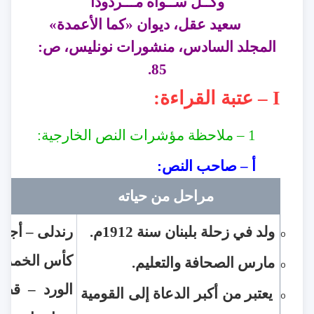
وكــل ســواه مـــردودا
سعيد عقل، ديوان «كما الأعمدة»
المجلد السادس، منشورات نونليس، ص:
.
85
I –
عتبة القراءة
:
1 –
ملاحظة مؤشرات النص الخارجية
:
أ – صاحب النص
:
مراحل من حياته
ولد في زحلة بلبنان سنة 1912م
.
رندلى – أجمل
o
كأس الخمر –
مارس الصحافة والتعليم
.
o
الورد – قصا
يعتبر من أكبر الدعاة إلى القومية
o