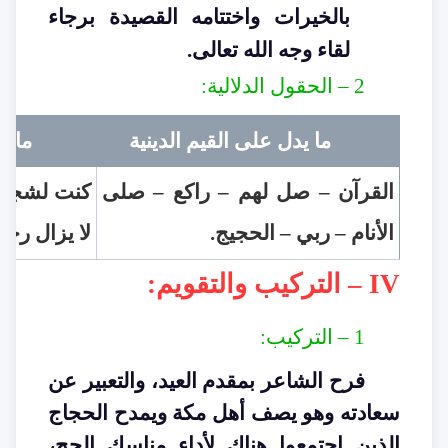
بالخيرات واختتامه القصيدة برجاء
لقاء وجه الله تعالى
.
2 –
الحقول الدلالية
:
ما يدل على القيم الدينية
ما ي
القرآن – صل لهم – راكع – صلى
كنت لشجوها
الأنام – ربي – الحجيج
.
لا يزال رجا
IV –
التركيب والتقويم
:
1 –
التركيب
:
فرح الشاعر بمقدم العيد، والتعبير عن
سعادته وهو يصف أهل مكة ويمدح الحجاج
الذين اجتمعوا هناك لأداء مناسك الحج،