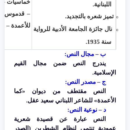
خماسيات – يا
اللبنانية
.
– قدموس – 
تميز شعره بالتجديد
.
o
للأعمدة – الو
نال جائزة الجامعة الأدبية للرواية
o
سنة 1935
.
ب – مجال النص
:
يندرج النص ضمن مجال القيم
الإسلامية
.
ج – مصدر النص
:
النص مقتطف من ديوان «كما
الأعمدة» للشاعر اللبناني سعيد عقل
.
د – نوعية النص
:
النص عبارة عن قصيدة شعرية
عمودية تنتمي لنظام الشطرين (الصدر