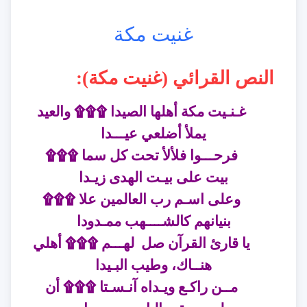
غنيت مكة
النص القرائي (غنيت مكة
):
غـنـيت مكة أهلها الصيدا ۩۩۩ والعيد
يملأ أضلعي عيـــدا
فرحـــوا فلألأ تحت كل سما ۩۩۩
بيت على بيـت الهدى زيـدا
وعلى اسـم رب العالمين علا ۩۩۩
بنيانهم كالشــــهب ممـدودا
يا قارئ القرآن صل لهـــم ۩۩۩ أهلي
هنــاك، وطيب البـيدا
مــن راكـع ويـداه آنـسـتا ۩۩۩ أن