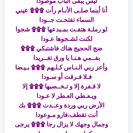
ليس يبقى الباب موصودا
أنا أينما صلـى الأنـام رأت ۩۩۩ عيني
السماء تفتحـت جــودا
لو رملـة هتفـت بمـبدعها ۩۩۩ شجوا
لكنت لشـجوها عـودا
ضج الحجيج هناك فاشتبكي ۩۩۩
بفــمي هـنـا يا ورق تغــريدا
وأعز ربي الـنـاس كـلـهم ۩۩۩ بـيـضا
فـلا فـرقت أو سـودا
لا قـفرة إلا و تـخــصبها ۩۩۩ إلا
ويـعـطي العـطر لا عـودا
الأرض ربي وردة وعــدت ۩۩۩ بك
أنت تقطف،فارو مـوعودا
وجمال وجهك لا يزال رجا ۩۩۩ يرجى