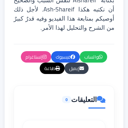
Alshareif
بكتابة
لنفس السبب والصحيح
Ash-Shareif
أن نكتبه هكذا
. لأجل ذلك
أوصيكم بمتابعة هذا الفيديو وفيه قدرٌ كبيرٌ
من الشرح والتحليل لهذا الأمر.
واتساب
فيسبوك
إنستاغرام
إيميل
طباعة
التعليقات
0