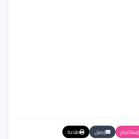
إنستاغرام
إيميل
طباعة