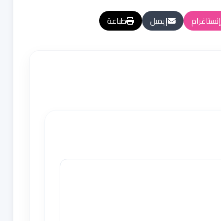
إنستاغرام
إيميل
طباعة