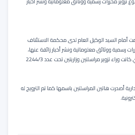
ع تزوير محررات رسمية ووثائق معلوماتية ونشر أخبار
تقدمت أمام السيد الوكيل العام لدى محكمة الاستئناف
ت رسمية ووثائق معلوماتية ونشر أخبار زائفة عنها،
ومتابعة الشخص أو الأشخاص أو الجهة أو الجهات التي كانت وراء تزوير مراسلتين وزاريتين تحت عدد 2244/3
ارية أصدرت هاتين المراسلتين باسمها كما تم الترويج له
رونية.