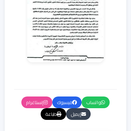
واتساب
فيسبوك
إنستاغرام
إيميل
طباعة