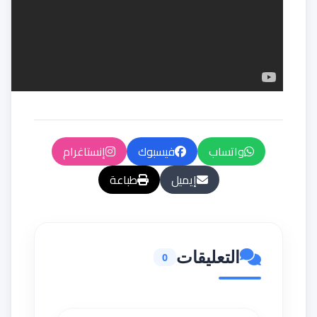
واتساب
فيسبوك
إنستاغرام
إيميل
طباعة
التعليقات
0