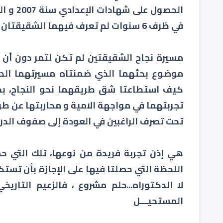
في ظرف 6 سنوات لم تعرف فيهما الشقيقتان طريقا للكلل و الملل او التقاعس و التهاون.
مسيرة نجاح الشقيقتين لم تكن لتمر دون أن ت
موضوع بحثهما الذي ضمنتاه مسيرتهما الدرا
كيف استطاعتا شق طريقهما نحو النجاح، بحث
تجربتهما في مواجهة الامية و محاربتها عن طر
تحت تصرف الراغبين في العودة إلى صفوف الدر
هي إذن تجربة فريدة من نوعها، تلك التي حم
اللحظة التي حصلتا فيها على الإجازة بأن تست
لا الدكتوراه...حلم مشروع ، فالزعيم التاري
المستحيـــل