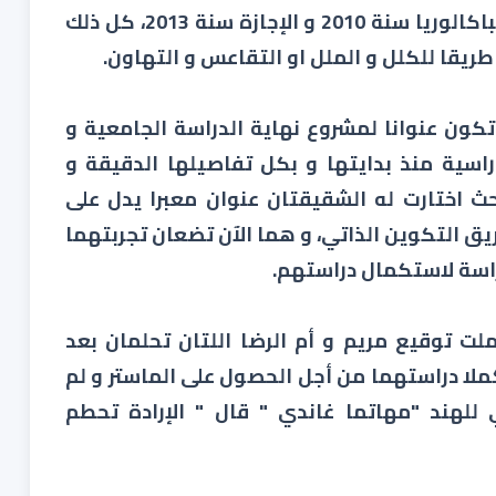
الحصول على شهادات الإعدادي سنة 2007 و الباكالوريا سنة 2010 و الإجازة سنة 2013، كل ذلك
كون عنوانا لمشروع نهاية الدراسة الجامعية و
سية منذ بدايتها و بكل تفاصيلها الدقيقة و
 اختارت له الشقيقتان عنوان معبرا يدل على
يق التكوين الذاتي، و هما الآن تضعان تجربتهما
اسة لاستكمال دراستهم.
لت توقيع مريم و أم الرضا اللتان تحلمان بعد
كملا دراستهما من أجل الحصول على الماستر و لم
خي للهند "مهاتما غاندي " قال " الإرادة تحطم