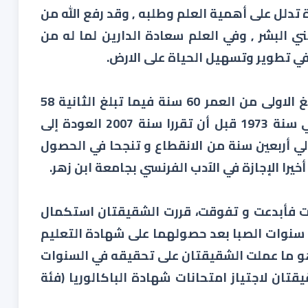
رة تدلل على أهمية العلم وطلبه , وقد رفع الله من
 البشر , وفي العلم سعادة الدارين لما له من
ر في تطوير وتسهيل الحياة على الارض.
هما الشقيقتان أباكريم، مريم و أم الرضا، تبلغ الاولى من العمر 60 سنة فيما تبلغ الثانية 58
سنة، انقطعتا عن الدراسة في الصف الابتدائي سنة 1973 قبل أن تقررا سنة 2007 العودة إلى
ي أربعين سنة من الانقطاع و تنجحا في الحصول
 أخيرا الإجازة في الآدب الفرنسي بجامعة ابن زهر.
رت فأبدعت و تفوقت، قررت الشقيقتان استكمال
 سنوات الصبا بعد حصولهما على شهادة التعليم
ئي، على التوالي، سنتي 1966 و 1968، و هو ما عملت الشقيقتان على تحقيقه في السنوات
2 حين تقدمت الشقيقتان لاجتياز امتحانات شهادة الباكالوريا (فئة