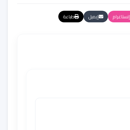
إنستاغرام
إيميل
طباعة