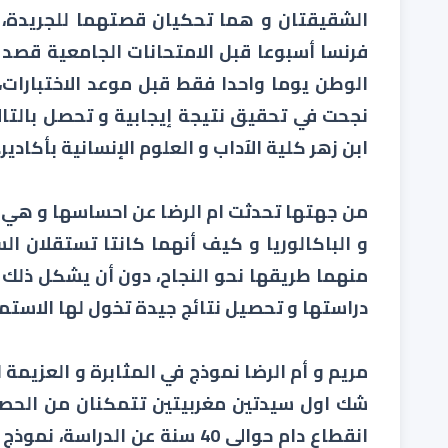
الشقيقتان و هما تحكيان قصتهما للجريدة،
فرنسا أسبوعا قبل الامتحانات الجامعية قصد 
الوطن يوما واحدا فقط قبل موعد الاختبارات، ل
نجحت في تحقيق نتيجة إيجابية و تحصل بالتال
ابن زهر كلية الآداب و العلوم الإنسانية بأكادير.
من جهتها تحدثت ام الرضا عن احساسها و هي تج
و الباكالوريا و كيف أنهما كانتا تستقلان ا
منهما طريقها نحو النجاح، دون أن يشكل ذلك ب
دراستها و تحصيل نتائج جيدة تخول لها الاستم
مريم و أم الرضا نموذج في المثابرة و العزيمة 
شك اول سيدتين مغربيتين تتمكنان من الحصول
انقطاع دام حوالي 40 سنة عن الد