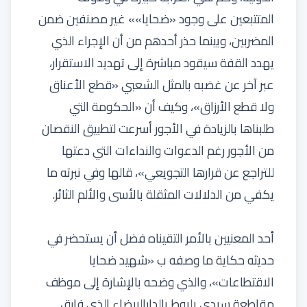
المتتبعين على وجود «ضحايا»» غير مصنفين ضمن
المضربين، وبينما حذر أحدهم من أن الإجراء الذي
يهدد القفة سيقود مباشرة إلى تهديد الاستقرار،
عبر آخر عن غضبه بالمثل الشعبي «قطع الأعناق
ولا قطع الأرزاق»، وكيف أن «الحكومة التي
طلبناها بالزيادة في الأجور أسرعت لتطبيق النقصان
من الأجور رغم الدعوات والنداءات التي دعتها
للتراجع عن قرارها التجويعي»، قالها وفي نبرته ما
يكفي من الدلالات المثقلة بالأسى والألم الثائر.
أحد المعنيين بالأمر التقيناه فضل أن يستحضر في
حديثه حكاية ما وصفه ب «شهيد ضحايا
الاقتطاعات»، والذي وضحه بالإشارة إلى موظف
مقاطعة سيدي بليوط بالدارالبيضاء الذي فارق