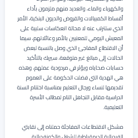
والكهرباء والماء، والعديد منهم ملزمون بأداء
أقساط الكمبيالات والقروض والديون البنكية، الأمر
الذي ستترتب عنه لا محالة انعكاسات سلبية على
المعيش اليومي للمعنيين بالأمر وعائلاتهم، سيما
أن الاقتطاع المفاجئ الذي وصل بالنسبة لبعض
الحالات إلى مبالغ غير متوقعة، سيربك بالتأكيد
حسابات ضحاياه ويؤثر في مردودية عملهم، وهذه
هي الهدية التي فضلت الحكومة على العموم
تقديمها لنساء ورجال التعليم بمناسبة اختتام السنة
الدراسية مقابل التجاهل التام لمطالب الأسرة
التعليمية.
مشكل الاقتطاعات المفاجئة حملناه إلى نقابتي
الفيدرالية الديمقراطية للشغل والكونفدرالية