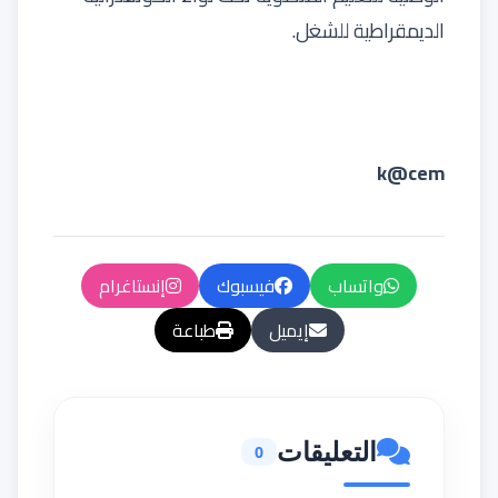
الديمقراطية للشغل.
k@cem
واتساب
فيسبوك
إنستاغرام
إيميل
طباعة
التعليقات
0