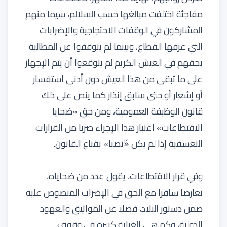
مفاجئة اختلفت مبالغها حسب السلالم، سيما منهم
المشاركون في الوقفات الاحتجاجية والإضرابات
التي عرفها القطاع، وبينما لم يتوقفوا عن المطالبة
بحقهم في العيش الكريم لم يتوقعوا أن يتم الإجهاز
على ما تبقى من هذا العيش دون أدنى استفسار
أو إشعار أو حتى سابق إنذار كما ينص على ذلك
قانون الوظيفة العمومية، ومن حق «ضحايا
الاقتطاعات» اعتبار هذا الإجراء ضربا من القرارات
التعسفية إذا لم يكن «ّنصبا» بقناع القانون.
وفي قرار الاقتطاعات، يقول عدد من ضحاياه،
تعارضا سافرا مع الحق في الإضراب المنصوص عليه
ضمن دستور البلاد، فضلا عن المواثيق والعهود
الدولية، وكم هي الغرابة كبيرة في وقوف