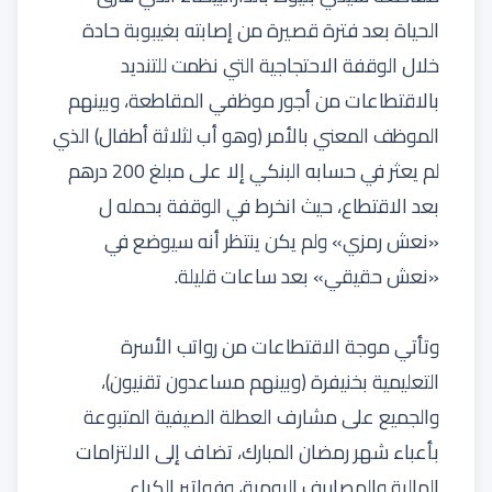
الحياة بعد فترة قصيرة من إصابته بغيبوبة حادة
خلال الوقفة الاحتجاجية التي نظمت للتنديد
بالاقتطاعات من أجور موظفي المقاطعة، وبينهم
الموظف المعني بالأمر (وهو أب لثلاثة أطفال) الذي
لم يعثر في حسابه البنكي إلا على مبلغ 200 درهم
بعد الاقتطاع، حيث انخرط في الوقفة بحمله ل
«نعش رمزي» ولم يكن ينتظر أنه سيوضع في
«نعش حقيقي» بعد ساعات قليلة.
وتأتي موجة الاقتطاعات من رواتب الأسرة
التعليمية بخنيفرة (وبينهم مساعدون تقنيون)،
والجميع على مشارف العطلة الصيفية المتبوعة
بأعباء شهر رمضان المبارك، تضاف إلى الالتزامات
المالية والمصاريف اليومية، وفواتير الكراء