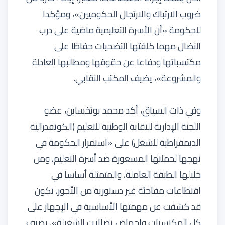
ضروب الارتباك والارتجال الحكوميين»، ومؤكدا
للحكومة «أن الأسرة التعليمية ماضية على درب
النضال مهما كلفتها التضحيات حفاظا على
مكتسباتها ودفاعا عن حقوقها ومطالبها العادلة
والمشروعة»، يضيف المكتب النقابي.
وفي ذات السياق، أكد محمد بوتخساين، عضو
اللجنة الإدارية للنقابة الوطنية للتعليم (الكونفدرالية
الديمقراطية للشغل) على «استمرار الحكومة في
نهجها لحملتها المسعورة ضد أسرة التعليم، ومن
خلالها الطبقة العاملة، والمتمثلة أساسا في
اقتطاعات مفاجئة غير دستورية من الأجور، تكون
قد كشفت عن مهمتها الأساسية في الإجهاز على
كل المكتسبات وإجهاض نضالات الشغيلة»، يضيف