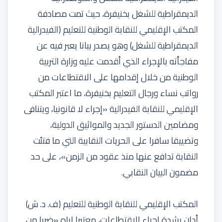
الديمقراطية للشغل بخنيفرة، حيث تمت مصادفة
المكتب الإقليمي للنقابة الوطنية للتعليم (الفيدرالية
الديمقراطية للشغل) وهو يصدر بيانا يعبر فيه عن
مفاجأته بالإجراء الذي أقدمت عليه وزارة التربية
الوطنية من خلال إقدامها على الاقتطاعات من
رواتب نساء ورجال التعليم بخنيفرة، ما اعتبر المكتب
الإقليمي للنقابة الفيدرالية «إجراء لا قانونيا، ويتنافى
ومضامين الدستور الجديد والمواثيق الدولية،
وتضييقا سافرا على الحريات النقابية التي ما فتئت
النقابة تدافع عنها منذ عقود من الزمن»، على حد
مضمون البيان النقابي.
المكتب الإقليمي للنقابة الوطنية للتعليم (ف. د. ش)
أدان بشدة إجراء الاقتطاعات، معتبرا إياه «ضربا من