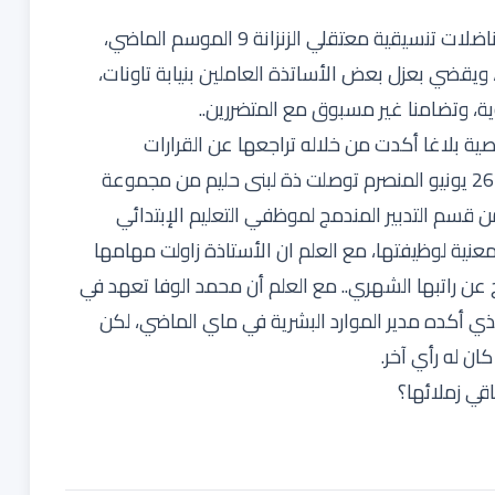
بعد سلسلة المحطات النضالية التي خاضها مناضلو ومناضلات تنسيقية معتقلي الزنزانة 9 الموسم الماضي،
ويقضي بعزل بعض الأساتذة العاملين بنيابة تاونات،
ية، وتضامنا غير مسبوق مع المتضررين..
صية بلاغا أكدت من خلاله تراجعها عن القرارات
المذكورة، وتصحيحها لوضعية المعنيين، إلا أنه وبتاريخ 26 يونيو المنصرم توصلت ذة لبنى حليم من مجموعة
س ديدبة بنيابة تاونات برسالة تحت عدد 112301 من قسم التدبير المندمج لموظفي التعليم الإبتدائي
 المعنية لوظيفتها، مع العلم ان الأستاذة زاولت مهامها
اج عن راتبها الشهري.. مع العلم أن محمد الوفا تعهد في
لذي أكده مدير الموارد البشرية في ماي الماضي، لكن
ان له رأي آخر.
قي زملائها؟