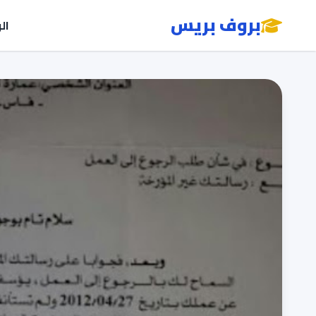
بروف بريس
ال