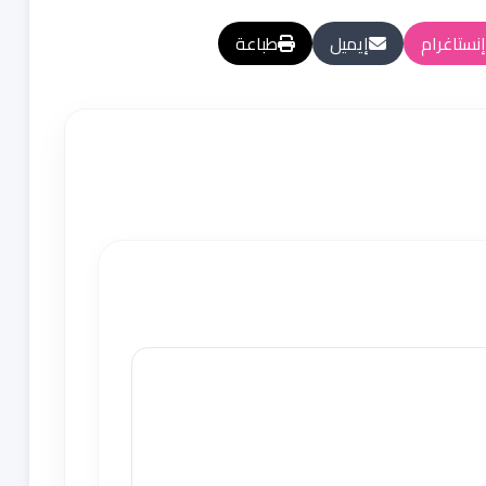
إنستاغرام
إيميل
طباعة