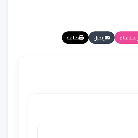
إنستاغرام
إيميل
طباعة