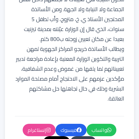
الجماعة ولا النيابة ولا الجهة. ومن الأساتذة
المحتجين الأستاذ ي. خ، متزوج، وأب لطفل 5
سنوات، الذي قال إن الوزارة عيّنته بمدينة تيزنيت
بعيدا عن مكان تعيين زوجته ب800 كلم.
ويطالب الأساتذة خريجو المراكز الجهوية لمهن
التربية والتكوين الوزارة المعنية بإعادة مراجعة تدبير
تعييناتهم لما يلفها من غموض وعدم الشفافية،
مؤكدين عزمهم على الاحتجاج أمام مصلحة الموارد
البشرية وذلك في حال تجاهلها حل مشاكلهم
العالقة.
واتساب
فيسبوك
إنستاغرام