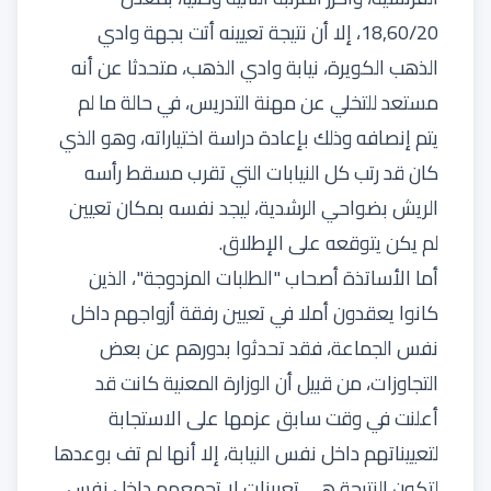
18,60/20، إلا أن نتيجة تعيينه أتت بجهة وادي
الذهب الكويرة، نيابة وادي الذهب، متحدثا عن أنه
مستعد للتخلي عن مهنة التدريس، في حالة ما لم
يتم إنصافه وذلك بإعادة دراسة اختياراته، وهو الذي
كان قد رتب كل النيابات التي تقرب مسقط رأسه
الريش بضواحي الرشدية، ليجد نفسه بمكان تعيين
لم يكن يتوقعه على الإطلاق.
أما الأساتذة أصحاب "الطلبات المزدوجة"، الذين
كانوا يعقدون أملا في تعيين رفقة أزواجهم داخل
نفس الجماعة، فقد تحدثوا بدورهم عن بعض
التجاوزات، من قبيل أن الوزارة المعنية كانت قد
أعلنت في وقت سابق عزمها على الاستجابة
لتعييناتهم داخل نفس النيابة، إلا أنها لم تف بوعدها
لتكون النتيجة هي تعيينات لا تجمعهم داخل نفس