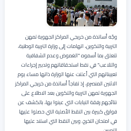
وجّه أساتذة من خريجي المراكز الجهوية لمهن
التربية والتكوين، اتهامات إلى وزارة التربية الوطنية،
تتعلق بما أسموه "الغموض وعدم الشفافية
والتلاعب" في نقط استحقاقاتهم وتدبير إجراءات
تعييناتهم التي أعلنت عنها الوزارة ذاتها مساء يوم
الاثنين المنصرم، إذ تفاجأ أساتذة من خريجي المراكز
الجهوية لمهن التربية والتكوين بعد الاطلاع على
نتائجهم رفقة النيابات التي عينوا بها، بالكشف عن
فوارق كبيرة بين النقط الأصلية التي حصلوا عليها
في امتحان التخرج، وبين النقط التي استند عليها
التعيين.