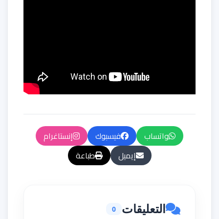
واتساب
فيسبوك
إنستاغرام
إيميل
طباعة
التعليقات
0