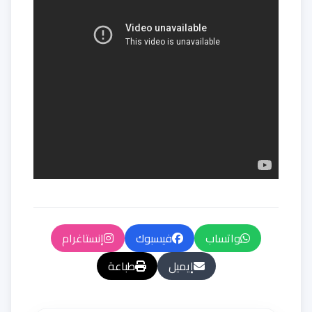
واتساب
فيسبوك
إنستاغرام
إيميل
طباعة