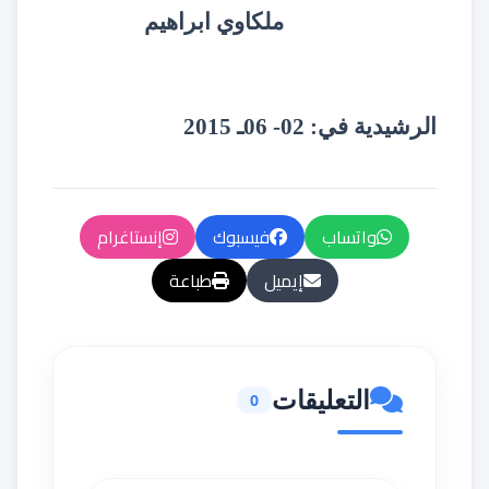
ملكاوي ابراهيم
الرشيدية في: 02- 06ـ 2015
واتساب
فيسبوك
إنستاغرام
إيميل
طباعة
التعليقات
0