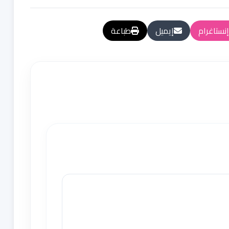
إنستاغرام
إيميل
طباعة