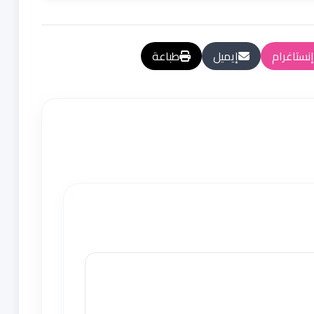
إنستاغرام
إيميل
طباعة