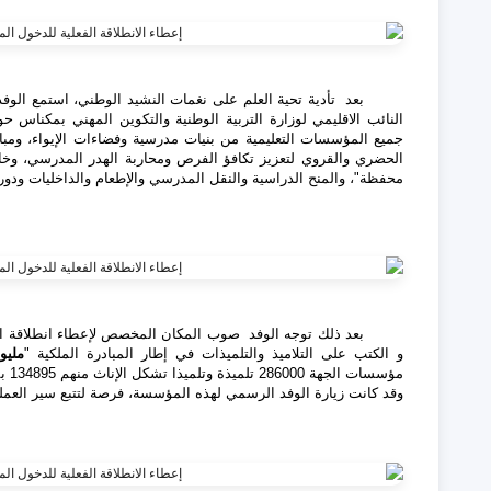
بعد تأدية تحية العلم على نغمات النشيد الوطني، استمع ال
النائب الاقليمي لوزارة التربية الوطنية والتكوين المهني بمكناس حو
جميع المؤسسات التعليمية من بنيات مدرسية وفضاءات الإيواء، ومبا
الحضري والقروي لتعزيز تكافؤ الفرص ومحاربة الهدر المدرسي، وخا
محفظة"، والمنح الدراسية والنقل المدرسي والإطعام والداخليات ودور
بعد ذلك توجه الوفد صوب المكان المخصص لإعطاء انطلاقة 
و الكتب على التلاميذ والتلميذات في إطار المبادرة الملكية "
مليو
مؤسسات الجهة 286000 تلميذة وتلميذا تشكل الإناث منهم 134895 بمجموع مؤسسات الجهة.
وقد كانت زيارة الوفد الرسمي لهذه المؤسسة، فرصة لتتبع سير العملي