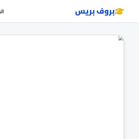
بروف بريس
ال