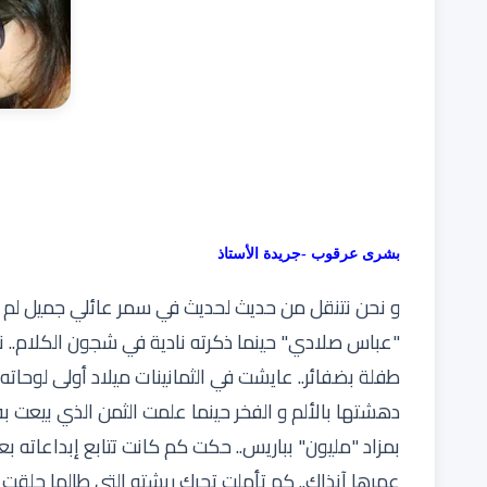
بشرى عرقوب
-جريدة الأستاذ
و نحن نتنقل من حديث لحديث في سمر عائلي جميل لم نر
"عباس صلادي" حينما ذكرته نادية في شجون الكلام.. 
طفلة بضفائر.. عايشت في الثمانينات ميلاد أولى لوحا
دهشتها بالألم و الفخر حينما علمت الثمن الذي بيعت ب
بمزاد "مليون" بباريس.. حكت كم كانت تتابع إبداعاته ب
عمرها آنذاك.. كم تأملت تحرك ريشته التي طالما حلقت ب