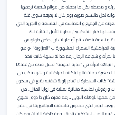
ته و محيطه بكل ما يحمله من عوالم شعبية ترجمها
ألوانه لحل طلاسم صوره يوم كان لا يعرفه سوى قلة
لعزلته عن الجميع و انغماسه في الفلسفة و التجريد الذي
ف لها كبار التشكيليين مطولا لتأمل تلقائية تلك
زوريدية..و نسوة بنصف لثام أو عاريات في حضن طواويس
بية المراكشية السمراء المشهورة ب "العزاوية" -و هو
بجرأة و شجاعة الرجال رغم حداثة سنها-كانت تتخذ
ى انتباهه امرأة في "صابة الحومة" تحمل قطة من قفاها
ا الصغيرة جملة قالها بلكنته المراكشية و هو منكب في
مشة" كانت السيجارة لا تغادر زاوية شفتيه يقبع في سكون
 و رقوش نحاسية متناثرة بعبثية في زوايا المنزل.. من
من لمحها للوهلة الاولى .. رغم فقره كان ذا ذوق نخبوي
 ببعيد اليوم الذي سندرس فلسفته الميتافيزيقا في مقرر
ن غيبه الزمن.. استذكرت نادية بلوعة ذاكرة الفنان يوم كان