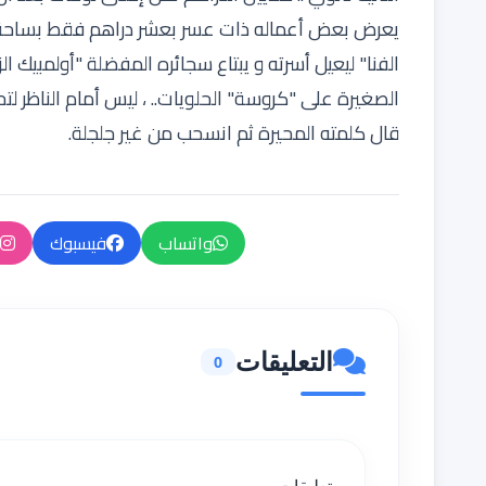
يعرض بعض أعماله ذات عسر بعشر دراهم فقط بساحة
الفنا" ليعيل أسرته و يبتاع سجائره المفضلة "أولمبيك ا
الصغيرة على "كروسة" الحلويات.. ، ليس أمام الناظر لت
قال كلمته المحيرة ثم انسحب من غير جلجلة.
واتساب
فيسبوك
التعليقات
0