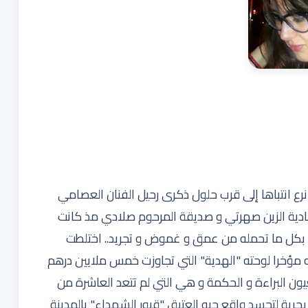
ع انتباها إلى قرب حلول ذكرى رحيل الفنان العصامي
نادية الزين صهرتي و صديقة المرحوم صلادي مذ كانت
ته بكل ما تحمله من عمق و غموض و تجريد.. اختلطت
ه مؤخرا لوحته "الهدية" التي تجاوزت خمس ملايين درهم
عيون البراءة و الحكمة و هي التي لم تتعد العاشرة من
حرية لتجسد واقع حيه العتيق "قبور الشهداء" بالمدينة