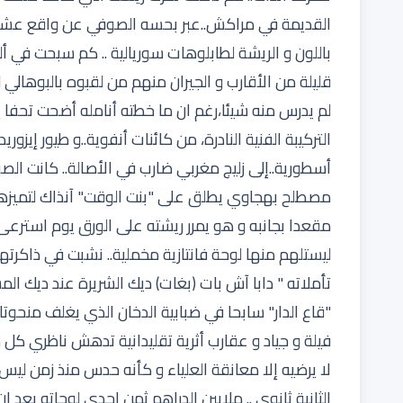
القديمة في مراكش..عبر بحسه الصوفي عن واقع عشير
باللون و الريشة لطابلوهات سوريالية .. كم سبحت في 
قليلة من الأقارب و الجيران منهم من لقبوه بالبوهالي 
لم يدرس منه شيئا،رغم ان ما خطته أنامله أضحت تحفا يق
التركيبة الفنية النادرة، من كائنات أنفوية..و طيور إي
أسطورية..إلى زليج مغربي ضارب في الأصالة.. كانت الص
مصطلح بهجاوي يطلق على "بنت الوقت" آنذاك لتميزها 
مقعدا بجانبه و هو يمرر ريشته على الورق يوم استرع
ليستلهم منها لوحة فانتازية مخملية.. نشبت في ذاكرته
تأملاته " دابا آش بات (بغات) ديك الشريرة عند ديك ال
"قاع الدار" سابحا في ضبابية الدخان الذي يغلف منحوتات
فيلة و جياد و عقارب أثرية تقليدانية تدهش ناظري كل 
لا يرضيه إلا معانقة العلياء و كأنه حدس منذ زمن ليس
الثانية ثانوي .. ملايين الدراهم ثمن إحدى لوحاته بعد ا