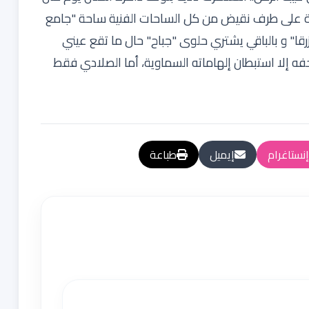
 على طرف نقيض من كل الساحات الفنية ساحة "جامع
لزرقا" و بالباقي يشتري حلوى "جباح" حال ما تقع عيني
حفه إلا استبطان إلهاماته السماوية، أما الصلادي فقط
إنستاغرام
إيميل
طباعة