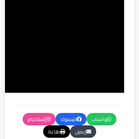
واتساب
فيسبوك
إنستاغرام
إيميل
طباعة