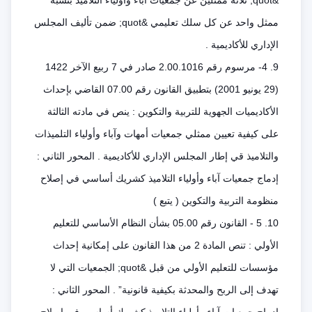
&quot; ثلاثة ممثلين عن جمعيات آباء وأولياء التلاميذ بنسبة
ممثل واحد عن كل سلك تعليمي &quot; ضمن تأليف المجلس
الإداري للأكاديمية .
9. 4- مرسوم رقم 2.00.1016 صادر في 7 ربيع الآخر 1422
(29 يونيو 2001) بتطبيق القانون رقم 07.00 القاضي بإحداث
الأكاديميات الجهوية للتربية والتكوين : ينص في مادته الثالثة
على كيفية تعيين ممثلي جمعيات أمهات وآباء وأولياء التلميذات
والتلاميذ قي إطار المجلس الإداري للأكاديمية . المحور الثاني :
إدماج جمعيات آباء وأولياء التلاميذ كشريك أساسي في إصلاح
منظومة التربية والتكوين ( يتبع )
10. 5 - القانون رقم 05.00 بشأن النظام الأساسي للتعليم
الأولي : تنص المادة 2 من هذا القانون على إمكانية إحداث
مؤسسات للتعليم الأولي من قبل &quot; الجمعيات التي لا
تهدف إلى الربح والمحدثة بكيفية قانونية” . المحور الثاني :