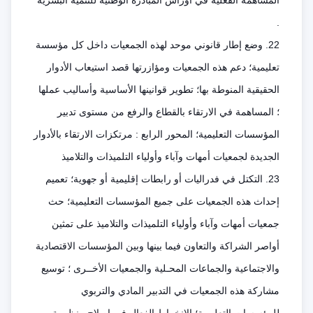
المساهمة الفعلية في أوراش المبادرة الوطنية للتنمية البشرية
.
22. وضع إطار قانوني موحد لهذه الجمعيات داخل كل مؤسسة
تعليمية؛ دعم هذه الجمعيات ومؤازرتها قصد استيعاب الأدوار
الحقيقية المنوطة بها؛ تطوير قوانينها الأساسية وأساليب عملها
؛ المساهمة في الارتقاء بالقطاع والرفع من مستوى تدبير
المؤسسات التعليمية؛ المحور الرابع : مرتكزات الارتقاء بالأدوار
الجديدة لجمعيات أمهات وآباء وأولياء التلميذات والتلاميذ
23. التكتل في فدراليات أو رابطات إقليمية أو جهوية؛ تعميم
إحداث هذه الجمعيات على جميع المؤسسات التعليمية؛ حث
جمعيات أمهات وآباء وأولياء التلميذات والتلاميذ على تمثين
أواصر الشراكة والتعاون فيما بينها وبين المؤسسات الاقتصادية
والاجتماعية والجماعات المحـلية والجمعيات الأخــرى ؛ توسيع
مشاركة هذه الجمعيات في التدبير المادي والتربوي