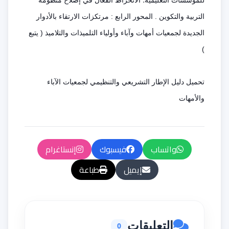
للمؤسسات التعليمية؛ الانخراط الفعال في إصلاح منظومة
التربية والتكوين . المحور الرابع : مرتكزات الارتقاء بالأدوار
الجديدة لجمعيات أمهات وآباء وأولياء التلميذات والتلاميذ ( يتبع
)
تحميل دليل
الإطار التشريعي والتنظيمي لجمعيات الآباء
والأمهات
واتساب
فيسبوك
إنستاغرام
إيميل
طباعة
التعليقات
0