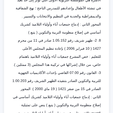
الأسرة هي المؤسسة التربوية الأولى التي تؤثر إلى حد بعيد
في تنشئة الأطفال وإعدادهم للتمدرس الناجح ؛ نهج الشفافية
والديمقراطية والجدية في التنظيم والانتخابات والتسيير .
المحور الثاني : إدماج جمعيات آباء وأولياء التلاميذ كشريك
أساسي في إصلاح منظومة التربية والتكوين ( يتبع )
8. 2- ظهير شريف رقم 1.05.152 صادر في 11 من محرم
1427 ( 10 فبراير 2006 ) بإعادة تنظيم المجلس الأعلى
للتعليم : خص المشرع جمعيات آباء وأولياء التلاميذ باهتمام
خاص، من خلال إشراكها في تركيبة هذا المجلس (3 ممثلين ).
3- القانون رقم 07.00 القاضي بإحداث الأكاديميات الجهوية
للتربية والتكوين الصادر بتنفيذه الظهير الشريف رقم 1.00.203
الصادر في 15 من صفر 1421 ( 19 ماي 2000 ): المحور
الثاني : إدماج جمعيات آباء وأولياء التلاميذ كشريك أساسي في
إصلاح منظومة التربية والتكوين ( يتبع ) ينص على تمثيلية