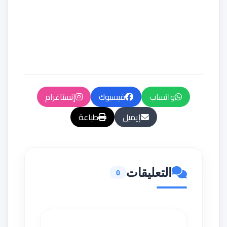
واتساب
فيسبوك
إنستاغرام
إيميل
طباعة
التعليقات
0