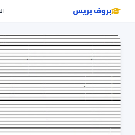
بروف بريس
ال