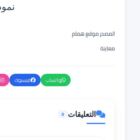
نموذ
المصدر موقع همام
معاينة
واتساب
فيسبوك
التعليقات
0