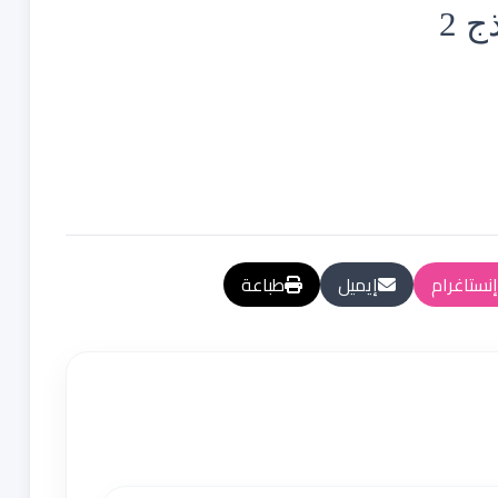
ج 2
إنستاغرام
إيميل
طباعة