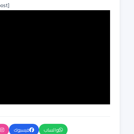
[ads-post/]
واتساب
فيسبوك