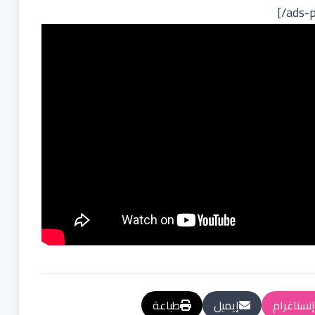
إنستاغرام
إيميل
طباعة