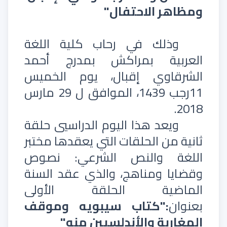
ومظاهر الاحتفال"
وذلك في رحاب كلية اللغة
العربية بمراكش بمدرج أحمد
الشرقاوي إقبال، يوم الخميس
11رجب 1439، الموافق ل 29 مارس
2018.
ويعد هذا اليوم الدراسيي حلقة
ثانية من الحلقات التي يعقدها مختبر
اللغة والنص الشرعي: نصوص
وقضايا ومناهج، والذي عقد السنة
الماضية الحلقة الأولى
بعنوان
:"كتاب سيبويه وموقف
المغاربة والأندلسيين منه"