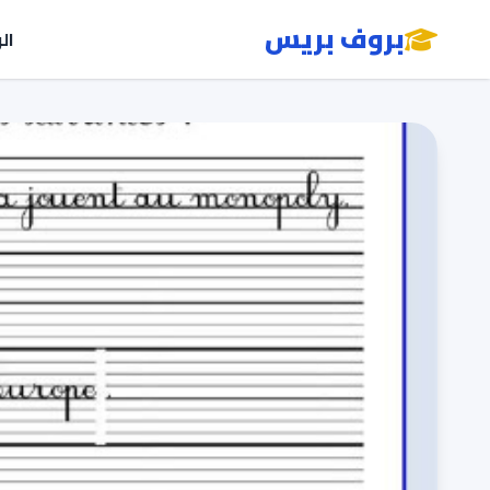
بروف بريس
ال