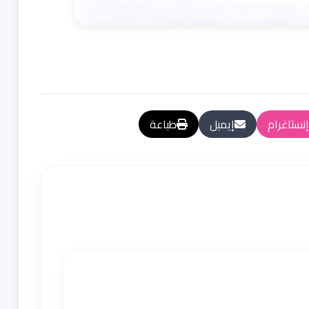
إنستاغرام
إيميل
طباعة