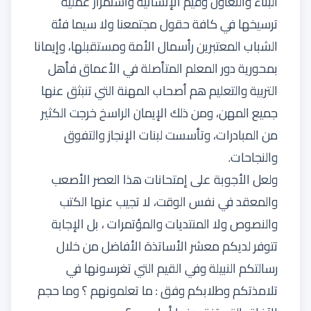
البناء والتعاون وقيم الإنسانية واستمرار عملية
ترسيخها في كافة حقول مجتمعنا ولا سيما فئة
الشباب المعتبرين رأسمال الأمة ومستقبلها، وإيمانا
بمحورية دور المعلم المتأصلة في الأعماق فأهل
التربية والتعليم هم أصحاب المهنة التي تنبثق عنها
جميع المهن، ومن ذلك الإيمان الراسخ خرجت الكثير
من المبادرات، وتأسست لبنات الإنجاز والتفوق
والنجاحات.
ولعل الأجوبة على إمتحانات هذا العصر الأصعب
والمعقد في نفس الوقت، لا تجيب عنها الكتب
والنصوص ولا المنتديات والمؤتمرات ، بل الإجابة
تتوفر لديكم معشر الأساتذة الأفاضل من خلال
رسالتكم النبيلة وفي القيم التي تغرسونها في
تلامذتكم وطلابكم وفق : ما تعلمونهم ؟ وما حجم