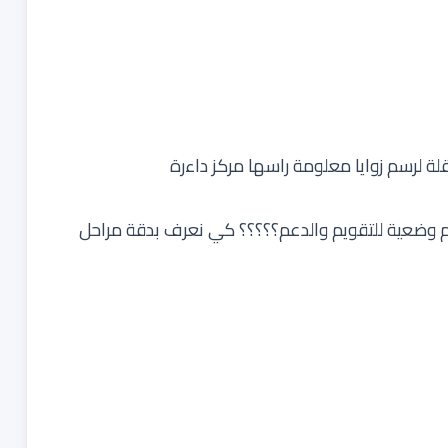
 لرسم زوايا معلومة راسها مركز داءرة
 أم وضعية للتقويم والدعم؟؟؟؟؟ كي نعرف بدقة مراحل