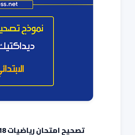
تصحيح امتحان رياضيات 2018- تجميعة للاستاذة نجمة