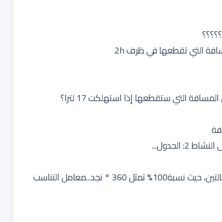
؟؟؟؟؟
فة
 الجدول...
لملء الجدول بسهولة نحسب معاملي التناسب في الحالتين، حيث نسبة100% تمثل 360 ° نجد...معامل التناسب