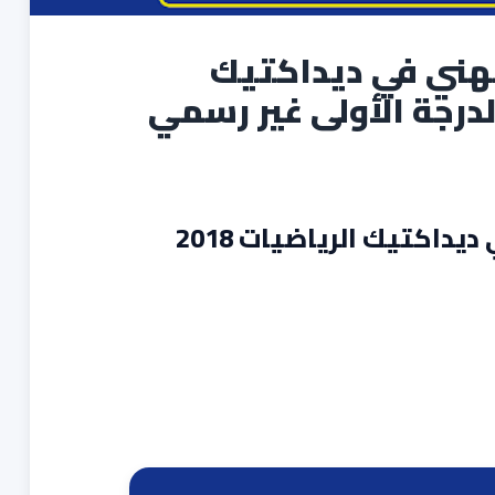
مهني في ديداكتيك
نموذج تصحيح الامتحان المهني في ديداكتيك الرياضيات 2018