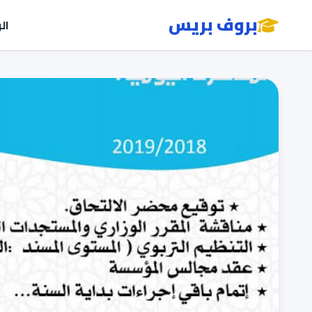
بروف بريس
ال