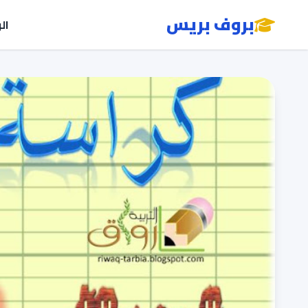
بروف بريس
ال