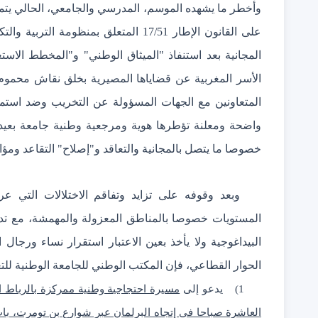
على القانون الإطار 17/51 المتعلق بمنظ
المجانية بعد استنفاذ "الميثاق الوطني" و"المخطط الاست
الأسر المغربية عن قضاياها المصيرية بخلق نقاش محموم ح
المتعاونين مع الجهات المسؤولة عن التخريب وضد استمر
واضحة ومعلنة تؤطرها هوية ومرجعية وطنية جامعة بعيد
خصوصا ما يتصل بالمجانية والتعاقد و"إصلاح" التقاعد وم
وبعد وقوفه على تزايد وتفاقم الاختلالات التي ع
المستويات خصوصا بالمناطق المعزولة والمهمشة، مع تدب
البيداغوجية ولا يأخذ بعين الاعتبار استقرار نساء ورج
الحوار القطاعي، فإن المكتب الوطني للجامعة الوطنية للتع
1)
يدعو إلى
العاشرة صباحا في إتجاه البرلمان عبر شوارع بن تومرت، با