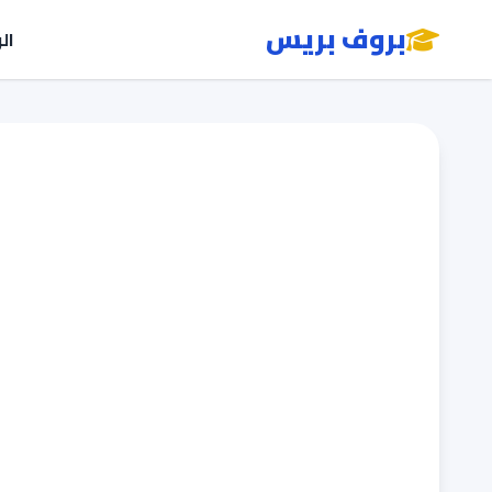
بروف بريس
ال