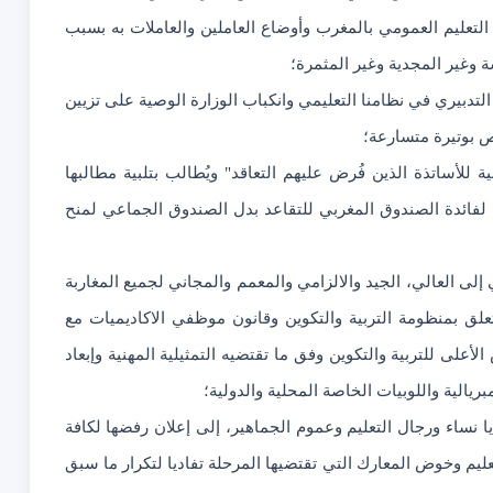
ج على ما آل إليه التعليم العمومي بالمغرب وأوضاع العاملين والعاملات به بسبب
غير المجدية وغير المثمرة؛
لتدبيري في نظامنا التعليمي وانكباب الوزارة الوصية على تزيين
 بوتيرة متسارعة؛
ة للأساتذة الذين فُرض عليهم التعاقد" ويُطالب بتلبية مطالبها
 لفائدة الصندوق المغربي للتقاعد بدل الصندوق الجماعي لمنح
لى العالي، الجيد والالزامي والمعمم والمجاني لجميع المغاربة
ناثا وفي كل مكان وسحب قانون الإطار 17/51 المتعلق بمنظومة التربية والتكوين وقانون موظفي الاكاديميات مع
لأعلى للتربية والتكوين وفق ما تقتضيه التمثيلية المهنية وإبعاد
يالية واللوبيات الخاصة المحلية والدولية؛
يا نساء ورجال التعليم وعموم الجماهير، إلى إعلان رفضها لكافة
يم وخوض المعارك التي تقتضيها المرحلة تفاديا لتكرار ما سبق