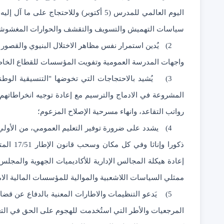
اليوم العالمي للمدرس (5 أكتوبر) وللاحتجا
سياسات التهميش والتسويف والتقشف والحوارات المغشوشة و
2)
يُدين استمرار نفس مظاهر الاختلال البنيوي والقصور ا
واجهات المدرسة العمومية وتفويت المؤسسات للقطاع الخاص
3)
يُشيد بالاحتجاجات التي تخوضها "التنسيقية الوطني
المشروعة في الادماج والترسيم مع إعادة توجيه انخراطاتهم
رواتب التقاعد، وانهاء مسرحية الإصلاح المزعوم؛
4)
يشدد على ضرورة توفير التعليم العمومي، من الأولي إ
ذكورا وإ
إعادة هيكلة المجالس الإدارية للأكاديميات الجهوية والمجلس ا
ممثلي السياسات اللاشعبية والموالية للمؤسسات المالية الامبر
5)
يَدعو التنظيمات والاطارات المعنية بالدفاع عن قضا
المرجعيات والأطر التي استُخدمت للهجوم على الحق في التعل