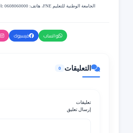
الجامعة الوطنية للتعليم
FNE
،
هاتف:
0608060000
él:
واتساب
فيسبوك
التعليقات
0
تعليقات
إرسال تعليق