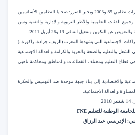
يُطالب بإخراج نظام أساسي عادل ومنصف يعالج ثغرات نظامي 85 و2003 ويجبر الضرر: ضحايا النظامين الأساسيين
جميع الفئات التعليمية والأطر التربوية والإدارية والتقنية وسن
ن التكوين وتفعيل اتفاقي 19 و26 أبريل 2011؛
كات الاجتماعية التي يشهدها المغرب (الريف، جرادة، زاكورة..)
لشغل والتعليم والصحة والحرية والكرامة والعدالة الاجتماعية
بة في قطاع التعليم ومختلف القطاعات والمناطق ومحاكمة ناهبي
اعية والاقتصادية إلى بناء جبهة موحدة ضد التهميش والحكرة
ساواة والعدالة الاجتماعية.
ي
14
شتنبر
2018
جامعة الوطنية للتعليم
FNE
ني: الإدريسي عبد الرزاق