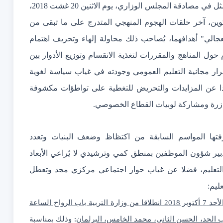
وأخطر ما يشهده الموسم، المدرسي والجامعي، الحالي يتمثل في مصادقة المجلس الوزاري، يوم الاثنين 20 غشت 2018،
ومة التربية والتكوين، آخر حلقات الهجوم المنهجي المتدرج على ما تبقى من
عجالي" أهدافهما، يُصاحب ذلك محاولة إلهاء وتحريف اهتمام
ول المناهج والمقررات لتغذية الانقسام وتوزيع الأدوار بين
ار مجانية التعليم العمومي وجودته في غياب سياسة لغوية
ا عن المزايدات والتحريض للتغطية على تواطؤات مكشوفة
ؤازرة ومشاركة لوبيات القطاع الخصوصي.
رفتها المواسم السابقة من اكتظاظ وضعف البنيات وتعدد
ير شؤون الموظفين بمنطق كمي وترشيدي لا يُراعي الأبعاد
ال التعليم، فضلا عن غياب حوار اجتماعي مركزي مجد وتعطل
ليم:
مسيرة احتجاجية وطنية ممركزة بالرباط الأحد 7 أكتوبر 2018 انطلاقا من وزارة التربية باب الرواح الساعة
ب الحد، الحسن الثاني، محمد الخامس، البرلمان
: وذلك بمناسبة