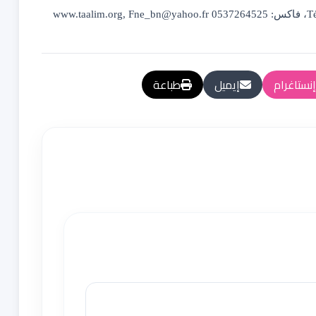
T
، فاكس: 0537
264525
www.taalim.org, Fne_bn@yahoo.fr
إنستاغرام
إيميل
طباعة