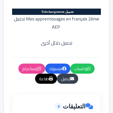
تحميل Telechargement
تحميل Mes apprentissages en français 2ème
AEP
تحميل دلائل أخرى
واتساب
فيسبوك
إنستاغرام
إيميل
طباعة
التعليقات
0