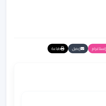
إنستاغرام
إيميل
طباعة