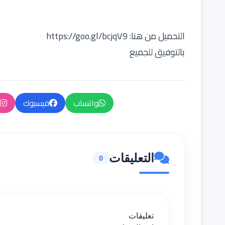
التحميل من هنا:
https://goo.gl/bcjqV9
بالتوفيق للجميع
واتساب
فيسبوك
التعليقات
0
تعليقات