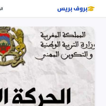
بروف بريس
ال