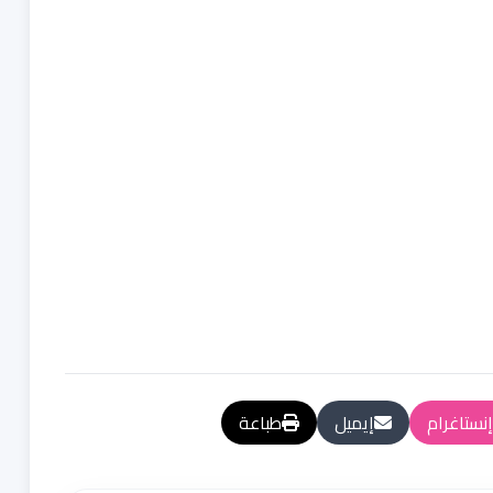
إنستاغرام
إيميل
طباعة