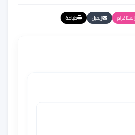
إنستاغرام
إيميل
طباعة