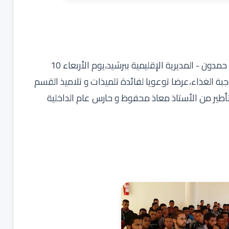
نظم نادي الصحة و البيئة بالثانوية الإعدادية سيدي بن حمدون - المديرية الإقليمية ببرشيد،يوم الأربعاء 10
 بعد وجبة الغذاء،عرضا توعويا لفائدة تلميذات و تلاميذ القسم
أطير من الأستاذ معاذ محفوظ و حارس عام الداخلية