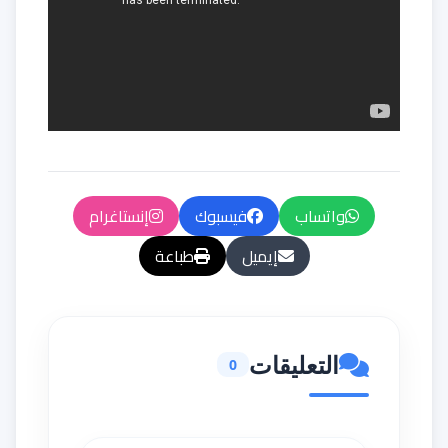
واتساب
فيسبوك
إنستاغرام
إيميل
طباعة
التعليقات
0