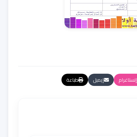
إنستاغرام
إيميل
طباعة