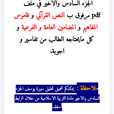
الجزء
السادس والاخير
في ملف
pdf
مرفوق ب
النص القرآني
و
قاموس
المفاهيم
و
المضامين العامة و الفرعية
و
كل مايحتاجه الطالب من تفاسير و
اجوبة.
ملاحظة :
يمكنكم تحميل تحليل سورة يوسف الجزء
السادس والاخير مادة التربية الاسلامية من خلال الرابط
أسفله.